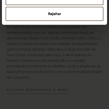
Gastronomia
Rejeitar
Do Sem Porta, onde os sabores portugueses são
reinterpretados com um espírito contemporâneo, ao
descontraído Beach Club, onde o Atlântico dita o ritmo, o
Sublime Comporta reúne uma coleção de experiências
gastronómicas distintas. Descubra o ritual intimista de
Food Circle, conduzido pelo fogo, a alma italiana do
Davvero Comporta e do Davvero Blu, e o caráter
cosmopolita e marcante do Beefbar, onde a elegância da
Riviera Francesa se encontra com o charme descontraído
da Comporta.
EXPLORAR RESTAURANTES & BARES