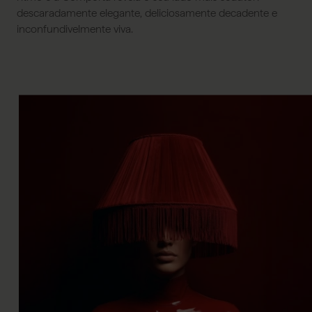
descaradamente elegante, deliciosamente decadente e
inconfundivelmente viva.