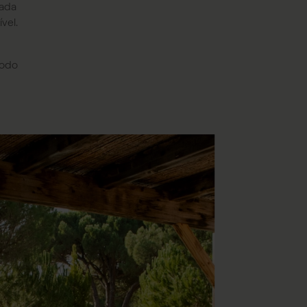
cada
vel.
todo