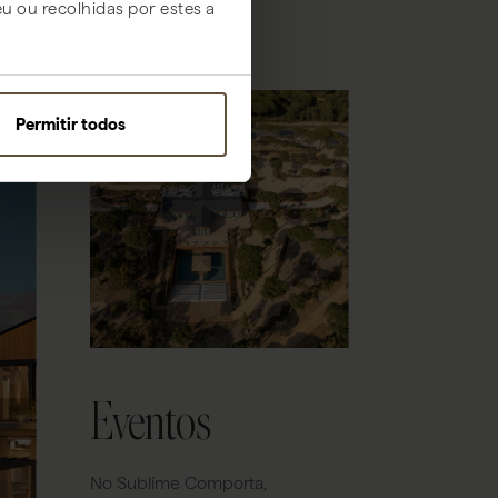
u ou recolhidas por estes a
Permitir todos
Eventos
No Sublime Comporta,