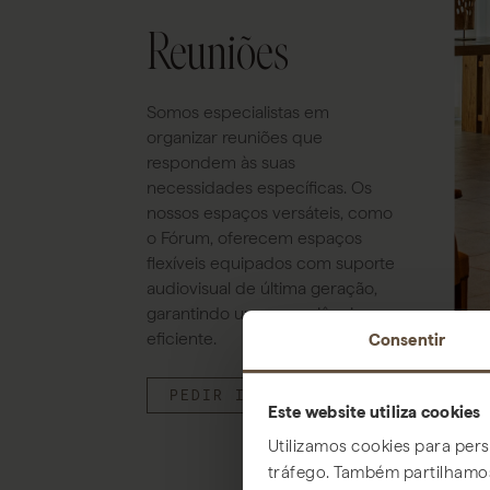
Reuniões
Somos especialistas em
organizar reuniões que
respondem às suas
necessidades específicas. Os
nossos espaços versáteis, como
o Fórum, oferecem espaços
flexíveis equipados com suporte
audiovisual de última geração,
garantindo uma experiência
eficiente.
Consentir
PEDIR INFORMAÇÃO
Este website utiliza cookies
Utilizamos cookies para pers
tráfego. Também partilhamos 