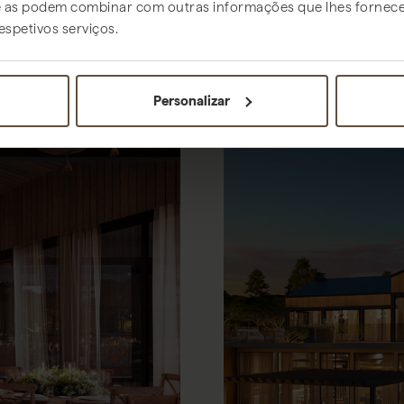
ue as podem combinar com outras informações que lhes fornece
respetivos serviços.
Personalizar