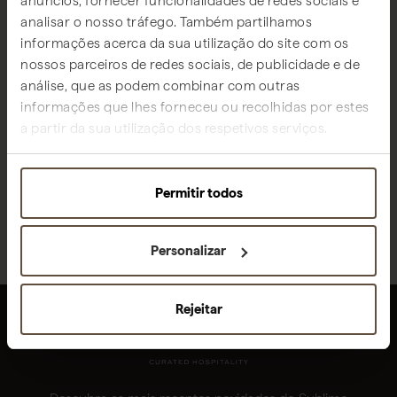
anúncios, fornecer funcionalidades de redes sociais e
pouca intervenção e biodinâmicos», bem como
analisar o nosso tráfego. Também partilhamos
referências internacionais «que adicionam valor e fazem
informações acerca da sua utilização do site com os
parte da nossa identidade».
nossos parceiros de redes sociais, de publicidade e de
análise, que as podem combinar com outras
informações que lhes forneceu ou recolhidas por estes
VOLTAR PARA NOS MEDIA
VER VÍDEO
a partir da sua utilização dos respetivos serviços.
LER ARTIGO COMPLETO
PARTILHAR
Permitir todos
Personalizar
Rejeitar