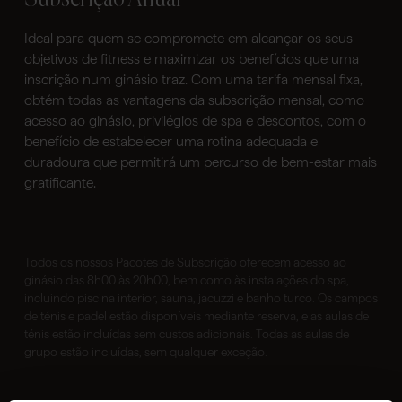
Ideal para quem se compromete em alcançar os seus
objetivos de fitness e maximizar os benefícios que uma
inscrição num ginásio traz. Com uma tarifa mensal fixa,
obtém todas as vantagens da subscrição mensal, como
acesso ao ginásio, privilégios de spa e descontos, com o
benefício de estabelecer uma rotina adequada e
duradoura que permitirá um percurso de bem-estar mais
gratificante.
Todos os nossos Pacotes de Subscrição oferecem acesso ao
ginásio das 8h00 às 20h00, bem como às instalações do spa,
incluindo piscina interior, sauna, jacuzzi e banho turco. Os campos
de ténis e padel estão disponíveis mediante reserva, e as aulas de
ténis estão incluídas sem custos adicionais. Todas as aulas de
grupo estão incluídas, sem qualquer exceção.