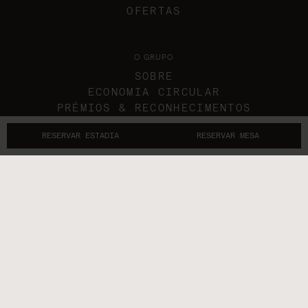
OFERTAS
O GRUPO
SOBRE
ECONOMIA CIRCULAR
PRÉMIOS & RECONHECIMENTOS
NOS MEDIA
RESERVAR ESTADIA
RESERVAR MESA
GIFT VOUCHERS
CARREIRAS
CONTACTOS
SIGA-NOS
ENTRAR EM CONTACTO