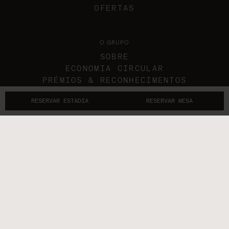
OFERTAS
O GRUPO
SOBRE
ECONOMIA CIRCULAR
PRÉMIOS & RECONHECIMENTOS
NOS MEDIA
RESERVAR ESTADIA
RESERVAR MESA
GIFT VOUCHERS
CARREIRAS
CONTACTOS
SIGA-NOS
ENTRAR EM CONTACTO