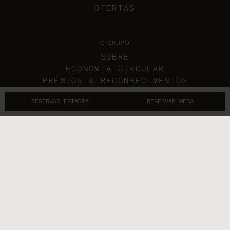
OFERTAS
O GRUPO
SOBRE
ECONOMIA CIRCULAR
PRÉMIOS & RECONHECIMENTOS
NOS MEDIA
RESERVAR ESTADIA
RESERVAR MESA
GIFT VOUCHERS
CARREIRAS
CONTACTOS
SIGA-NOS
ENTRAR EM CONTACTO